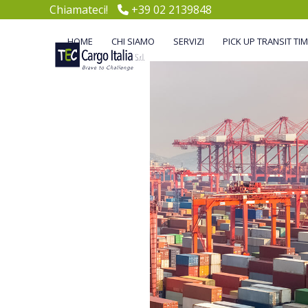
Skip
Chiamateci!
+39 02 2139848
to
content
HOME
CHI SIAMO
SERVIZI
PICK UP TRANSIT TI