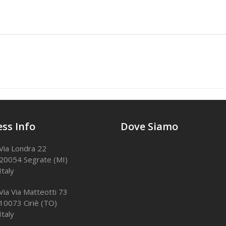
ss Info
Dove Siamo
Via Londra 22
20054 Segrate (MI)
Italy
Via Via Matteotti 73
10073 Ciriè (TO)
Italy