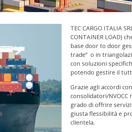
TEC CARGO ITALIA SRL o
CONTAINER LOAD) che
base door to door gest
trade” o in triangolaz
con soluzioni specific
potendo gestire il tut
Grazie agli accordi con 
consolidatori/NVOCC m
grado di offrire serviz
giusta flessibilità e 
clientela.