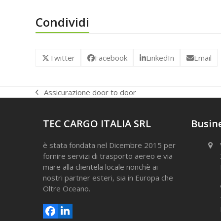
Condividi
Twitter
Facebook
LinkedIn
Email
Assicurazione door to door
post
precedente:
TEC CARGO ITALIA SRL
Busine
è stata fondata nel Dicembre 2015 per
fornire servizi di trasporto aereo e via
mare alla clientela locale nonchè ai
nostri partner esteri, sia in Europa che
Oltre Oceano.
Facebook
LinkedIn