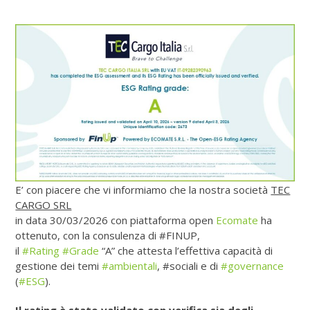
E’ con piacere che vi informiamo che la nostra società
TEC
CARGO SRL
in data 30/03/2026 con piattaforma open
Ecomate
ha
ottenuto, con la consulenza di #FINUP,
il
#Rating
#Grade
“A” che attesta l’effettiva capacità di
gestione dei temi
#ambientali
, #sociali e di
#governance
(
#ESG
).
Il rating è stato validato con verifica sia degli