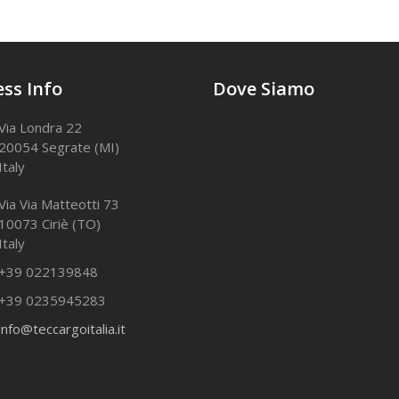
ss Info
Dove Siamo
Via Londra 22
20054 Segrate (MI)
Italy
Via Via Matteotti 73
10073 Ciriè (TO)
Italy
+39 022139848
+39 0235945283
info@teccargoitalia.it