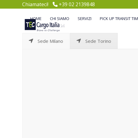
Skip
Chiamateci!
+39 02 2139848
to
content
HOME
CHI SIAMO
SERVIZI
PICK UP TRANSIT TI
Sede Milano
Sede Torino